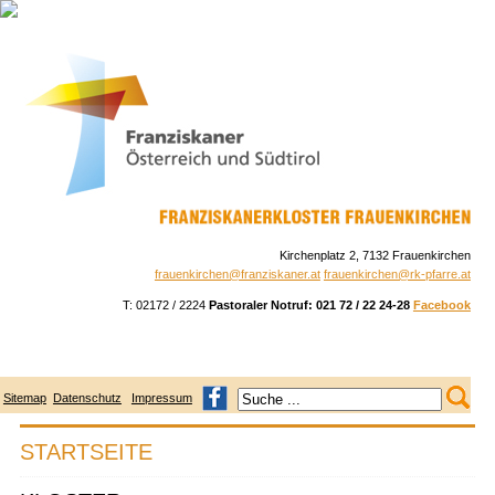
Skip
to
navigation
Skip
to
content
Kirchenplatz 2, 7132 Frauenkirchen
frauenkirchen@franziskaner.at
frauenkirchen@rk-pfarre.at
T: 02172 / 2224
Pastoraler Notruf: 021 72 / 22 24-28
Facebook
Sitemap
Datenschutz
Impressum
STARTSEITE