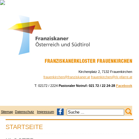
Skip
to
navigation
Skip
to
content
Kirchenplatz 2, 7132 Frauenkirchen
frauenkirchen@franziskaner.at
frauenkirchen@rk-pfarre.at
T: 02172 / 2224
Pastoraler Notruf: 021 72 / 22 24-28
Facebook
Sitemap
Datenschutz
Impressum
STARTSEITE