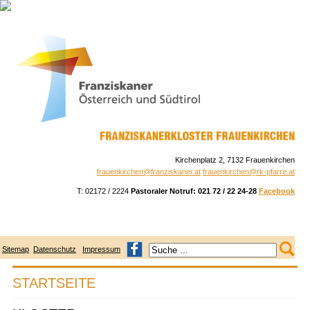
Skip
to
navigation
Skip
to
content
Kirchenplatz 2, 7132 Frauenkirchen
frauenkirchen@franziskaner.at
frauenkirchen@rk-pfarre.at
T: 02172 / 2224
Pastoraler Notruf: 021 72 / 22 24-28
Facebook
Sitemap
Datenschutz
Impressum
STARTSEITE