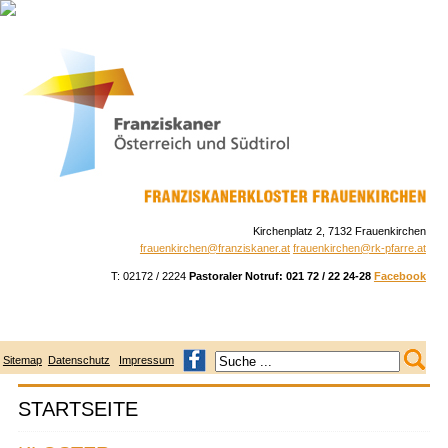
Skip
to
navigation
Skip
to
content
Kirchenplatz 2, 7132 Frauenkirchen
frauenkirchen@franziskaner.at
frauenkirchen@rk-pfarre.at
T: 02172 / 2224
Pastoraler Notruf: 021 72 / 22 24-28
Facebook
Sitemap
Datenschutz
Impressum
STARTSEITE