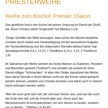
PRIESTERWEIHE
Weihe zum Bischof, Priester, Diakon
Das geistliche Amt in der Kirche hat seinen Ursprung im Dienst der Zwölf,
die Jesus Christus selbst "eingesetzt" hat (Markus 3,14).
Einige Schriften der Bibel bezeugen, dass schon die Apostel bewährte
Christen durch Gebet und Handauflegung mit der besonderen Aufgabe
der Gemeindeleitung und des diakonalen Dienstes betraut haben (vgl.
Apostelgeschichte 6,6 u. 14,23; 1 Timotheus 4,14 u. 5,22; 2 Timotheus
1,6).
Im Sakrament der Weihe werden bis heute Männer zu Diakonen, Priestern
und Bischöfen geweiht ("ordiniert") und erhalten die jeweils für ihren
Dienst nötigen "Vollmachten". In allen drei Stufen signalisiert die Weihe,
dass diese Dienste in ihrem Wesen nicht von der Kirche selbst gemacht
werden können, sondern von Christus kommen und daher auch in seinem
Geist vollzogen werden sollen:
"Wer bei euch groß sein will, der soll euer Diener sein, und wer bei euch
der Erste sein will, soll der Knecht aller sein. Denn auch der
Menschensohn ist nicht gekommen, um sich dienen zu lassen, sondern
um zu dienen..." (Markus 10,43-45)