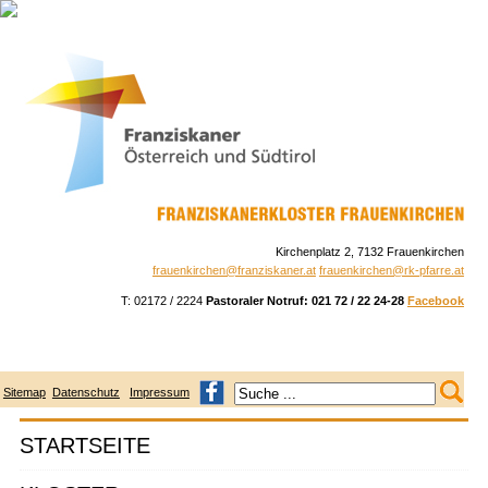
Skip
to
navigation
Skip
to
content
Kirchenplatz 2, 7132 Frauenkirchen
frauenkirchen@franziskaner.at
frauenkirchen@rk-pfarre.at
T: 02172 / 2224
Pastoraler Notruf: 021 72 / 22 24-28
Facebook
Sitemap
Datenschutz
Impressum
STARTSEITE