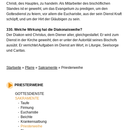
Christi, des Hauptes, zu handeln. Als Mitarbeiter des bischöflichen
Standes ist er geweiht, um das Evangelium zu predigen, um den
Gottesdienst zu feiern, vor allem die Eucharistie, aus der sein Dienst Kraft
schöpft, und um der Hirt der Gläubigen zu sein.
330. Welche Wirkung hat die Diakonatsweihe?
Der Diakon wird Christus, dem Diener aller, gleichgestaltet. Er wird zum
Dienst in der Kirche geweiht, den er unter der Autorität seines Bischofs
ausübt. Er verrichtet Aufgaben im Dienst am Wort, in Liturgie, Seelsorge
und Caritas.
Startseite
»
Pfarre
»
Sakramente
»
Priesterweihe
PRIESTERWEIHE
GOTTESDIENSTE
SAKRAMENTE
Taufe
Firmung
Eucharistie
Beichte
Krankensalbung
Priesterweihe